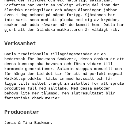
havet ger friskhet och ett naturligt saltstänk.
Sjöfarten har varit en väldigt viktig del inom det
åländska näringslivet och många ålänningar jobbar
även i dag ombord på något fartyg. Sjömännen har
inte varit sena med att plocka med sig av kryddor,
smaker och udda råvaror när de kommit hem. Detta har
gjort att den åländska matkulturen är väldigt rik.
Verksamhet
Gamla traditionella tillagningsmetoder är en
hederssak för Backmans Smakverk, deras önskan är att
denna kunskap ska bevaras och föras vidare till
kommande generationer. Salamin stoppas manuellt och
får hänga den tid det tar för att nå perfekt mognad.
Helköttsprodukter täcks in med havssalt och får
ligga tills saltet trängt in istället för att spruta
produkten full med saltlake. Med dessa metoder
behövs lite mer tålamod, men slutresultatet blir
fantastiska charkuterier.
Producenter
Jonas & Tina Backman.