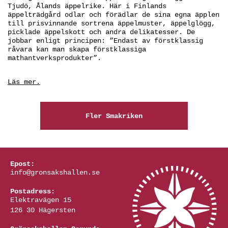
Tjudö, Ålands äppelrike. Här i Finlands
äppelträdgård odlar och förädlar de sina egna äpplen
till prisvinnande sortrena äppelmuster, äppelglögg,
picklade äppelskott och andra delikatesser. De
jobbar enligt principen: ”Endast av förstklassig
råvara kan man skapa förstklassiga
mathantverksprodukter”.
Läs mer.
Fler Smakriken
Epost:
info@gronsakshallen.se
Postadress:
Elektravägen 15
126 30 Hägersten