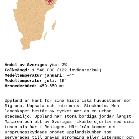
Andel av Sveriges yta:
3%
Folkmängd:
1 548 000 (122 invånare/km²)
Medeltemperatur januari:
-4°
Medeltemperatur juli:
16°
Årsnederbörd:
450-650 mm
Uppland är känt för sina historiska huvudstäder som
Sigtuna, Uppsala och inte minst Stockholm. Men
landskapet består av mycket mer än en urban
stadsmiljö. Uppland har stora bördiga jordar längst
Mälaren och ett av Sveriges rikaste djurliv med sina
tusentals öar i Roslagen. Härifrån kommer det
ursprungsskyddade brödet Upplandskubben som
serverades till gravad strömming eller istersmör och