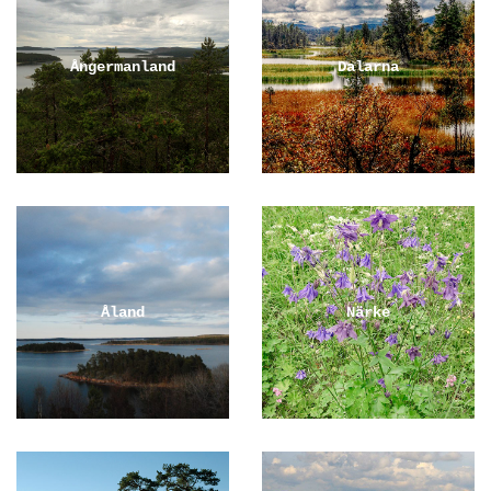
Ångermanland
Dalarna
Åland
Närke