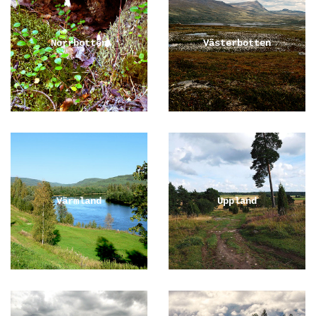
Norrbotten
Västerbotten
Värmland
Uppland