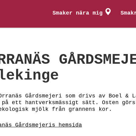
Smaker nära mig
Smak
RRANÄS GÅRDSMEJ
lekinge
Orranäs Gårdsmejeri som drivs av Boel & L
 på ett hantverksmässigt sätt. Osten görs
ekologisk mjölk från grannens kor.
anäs Gårdsmejeris hemsida