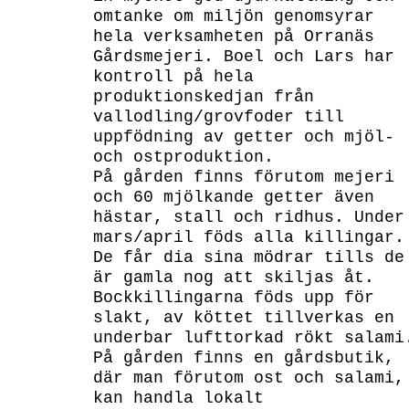
omtanke om miljön genomsyrar
hela verksamheten på Orranäs
Gårdsmejeri. Boel och Lars har
kontroll på hela
produktionskedjan från
vallodling/grovfoder till
uppfödning av getter och mjöl-
och ostproduktion.
På gården finns förutom mejeri
och 60 mjölkande getter även
hästar, stall och ridhus. Under
mars/april föds alla killingar.
De får dia sina mödrar tills de
är gamla nog att skiljas åt.
Bockkillingarna föds upp för
slakt, av köttet tillverkas en
underbar lufttorkad rökt salami
På gården finns en gårdsbutik,
där man förutom ost och salami,
kan handla lokalt