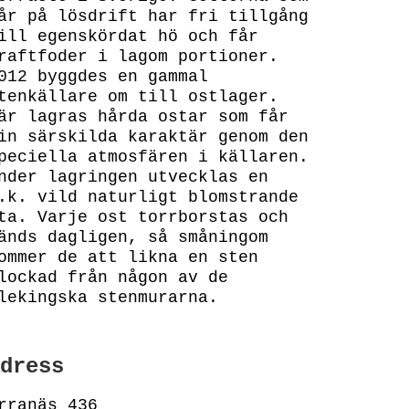
år på lösdrift har fri tillgång
ill egenskördat hö och får
raftfoder i lagom portioner.
012 byggdes en gammal
tenkällare om till ostlager.
är lagras hårda ostar som får
in särskilda karaktär genom den
peciella atmosfären i källaren.
nder lagringen utvecklas en
.k. vild naturligt blomstrande
ta. Varje ost torrborstas och
änds dagligen, så småningom
ommer de att likna en sten
lockad från någon av de
lekingska stenmurarna.
dress
rranäs 436