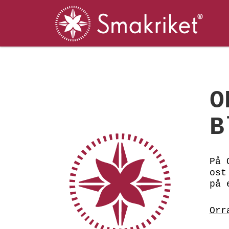
O
B
På 
ost
på 
Orr