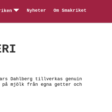
Nyheter
Om Smakriket
riken
ERI
ars Dahlberg tillverkas genuin
 på mjölk från egna getter och