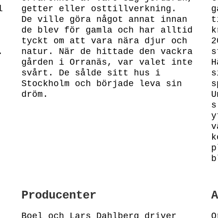
l
getter eller osttillverkning.
g
De ville göra något annat innan
t
de blev för gamla och har alltid
k
tyckt om att vara nära djur och
2
.
natur. När de hittade den vackra
s
gården i Orranäs, var valet inte
H
svårt. De sålde sitt hus i
s
Stockholm och började leva sin
s
dröm.
U
s
y
v
k
p
b
Producenter
A
Boel och Lars Dahlberg driver
O