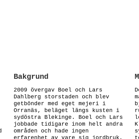
Bakgrund
M
2009 övergav Boel och Lars
D
Dahlberg storstaden och blev
m
getbönder med eget mejeri i
b
Orranäs, beläget längs kusten i
r
sydöstra Blekinge. Boel och Lars
l
jobbade tidigare inom helt andra
K
d
områden och hade ingen
s
erfarenhet av vare sig jordbruk,
t