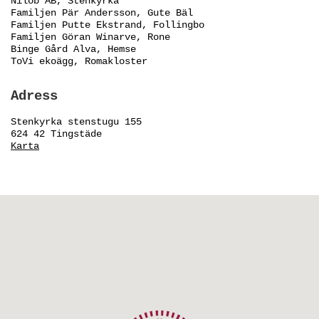
Nilob AB, Stenkyrka
Familjen Pär Andersson, Gute Bäl
Familjen Putte Ekstrand, Follingbo
Familjen Göran Winarve, Rone
Binge Gård Alva, Hemse
ToVi ekoägg, Romakloster
Adress
Stenkyrka stenstugu 155
624 42 Tingstäde
Karta