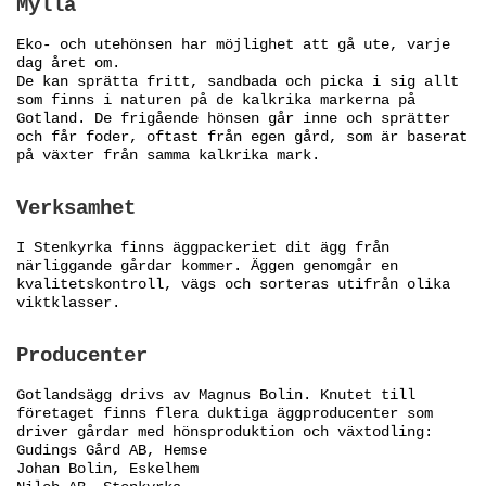
Mylla
Eko- och utehönsen har möjlighet att gå ute, varje
dag året om.
De kan sprätta fritt, sandbada och picka i sig allt
som finns i naturen på de kalkrika markerna på
Gotland. De frigående hönsen går inne och sprätter
och får foder, oftast från egen gård, som är baserat
på växter från samma kalkrika mark.
Verksamhet
I Stenkyrka finns äggpackeriet dit ägg från
närliggande gårdar kommer. Äggen genomgår en
kvalitetskontroll, vägs och sorteras utifrån olika
viktklasser.
Producenter
Gotlandsägg drivs av Magnus Bolin. Knutet till
företaget finns flera duktiga äggproducenter som
driver gårdar med hönsproduktion och växtodling:
Gudings Gård AB, Hemse
Johan Bolin, Eskelhem