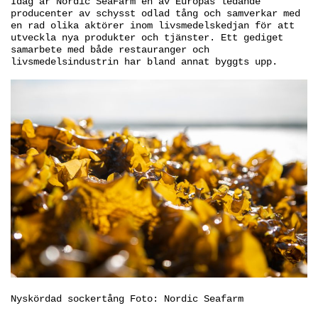
Idag är Nordic SeaFarm en av Europas ledande
producenter av schysst odlad tång och samverkar med
en rad olika aktörer inom livsmedelskedjan för att
utveckla nya produkter och tjänster. Ett gediget
samarbete med både restauranger och
livsmedelsindustrin har bland annat byggts upp.
Nyskördad sockertång Foto: Nordic Seafarm