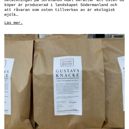
beteckningen på Sörmlands Ädel berättar att osten du
köper är producerad i landskapet Södermanland och
att råvaran som osten tillverkas av är ekologisk
mjölk…
Läs mer.