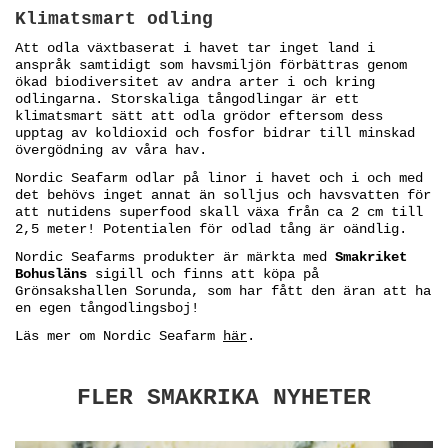
Klimatsmart odling
Att odla växtbaserat i havet tar inget land i
anspråk samtidigt som havsmiljön förbättras genom
ökad biodiversitet av andra arter i och kring
odlingarna. Storskaliga tångodlingar är ett
klimatsmart sätt att odla grödor eftersom dess
upptag av koldioxid och fosfor bidrar till minskad
övergödning av våra hav.
Nordic Seafarm odlar på linor i havet och i och med
det behövs inget annat än solljus och havsvatten för
att nutidens superfood skall växa från ca 2 cm till
2,5 meter! Potentialen för odlad tång är oändlig.
Nordic Seafarms produkter är märkta med
Smakriket
Bohusläns
sigill och finns att köpa på
Grönsakshallen Sorunda, som har fått den äran att ha
en egen tångodlingsboj!
Läs mer om Nordic Seafarm
här
.
FLER SMAKRIKA NYHETER