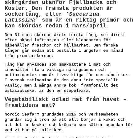
skärgården utanför Fjällbacka och
Koster. Den främsta produkten är
sockertång, eller
’Saccarina
Latissima’
som är en riktig primör och
kan skördas redan i mars/april.
Den 31 mars skördas årets första tång, som direkt
efter skörd lufttorkas eller blancheras för
bibehållen fräschör och hållbarhet. Den färska
tången går sedan att beställa i ungefär en månad
från premiärskörden.
Tång kan användas som smaksättare i mat och
innehåller flera viktiga näringsämnen och
antioxidanter som är livsviktiga för oss människor.
I svensk matlagning är den ännu inte speciellt
vanlig, men i många andra kök, framförallt det
ostasiatiska, är den en stapelvara.
Vegetabiliskt odlad mat från havet –
framtidens mat?
Nordic Seafarm grundades 2016 och verksamheten
grundar sig i tron på att allt börjar i köket och
att det är kockar och krögare som sätter agendan för
vad vi har på tallriken.